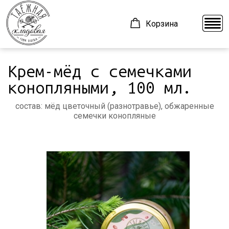
Корзина
Крем-мёд с семечками
О компании
ВАРЕНЬЕ
конопляными, 100 мл.
Производство
ИВАН ЧАЙ
состав: мёд цветочный (разнотравье), обжаренные
Доставка
КЕДРОВЫЕ ОРЕХИ
семечки конопляные
Контакты
КРЕМ-МЁД
Блог
ТАЁЖНЫЕ СЛАДОСТИ
ШОКОЛАД
+7 (923) 332-62-44
z2969305@mail.ru
Красноярск