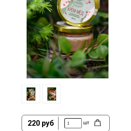
220
руб
шт