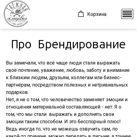
Корзина
Про Брендирование
О компании
ВАРЕНЬЕ
Производство
ИВАН ЧАЙ
Вы замечали, что всё чаще люди стали выражать
Доставка
КЕДРОВЫЕ ОРЕХИ
своё почтение, уважение, любовь, заботу и внимание
к близким людям, друзьям, коллегам или бизнес-
Контакты
КРЕМ-МЁД
партнёрам, посредством полезных и нетривиальных
Блог
ТАЁЖНЫЕ СЛАДОСТИ
подарков.
Нет, я не о том, что человечество заменяет эмоции и
ШОКОЛАД
отношения материальной составляющей - нет. Я о
том, что мы стали выражать и дополнять свои
эмоции таким способом. И это бесспорный плюс!
+7 (923) 332-62-44
z2969305@mail.ru
Ведь иногда то, что не можешь озвучить сам, по
какой-то причине, можно передать в письме, а точнее
Красноярск