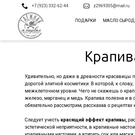
+7 (923) 332-62-44
z2969305@mail.ru
ПОДАРКИ
МАСЛО СЫРОД
О компа
Произво
Крапив
Доставк
Контакт
Удивительно, но даже в древности красавицы
дорогой элитной косметики. В которой, к слову,
Блог
межклеточном уровне. Чего не скажешь о крапи
железо, марганец и медь. Крапива полезна и в 
обязательно рассмотрим, рассказав о рецептах
Следует учесть
красящий эффект крапивы,
рас
эстетической неприятности, в крапивные насто
крапивными настоями, а втирать сок или маски 