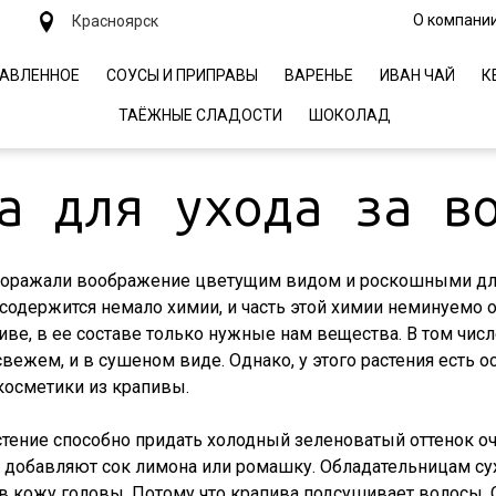
О компани
Красноярск
АВЛЕННОЕ
СОУСЫ И ПРИПРАВЫ
ВАРЕНЬЕ
ИВАН ЧАЙ
К
ТАЁЖНЫЕ СЛАДОСТИ
ШОКОЛАД
нии
ВАРЕНЬЕ
+7 (923) 332
дство
ИВАН ЧАЙ
z2969305@ma
а для ухода за в
а
КЕДРОВЫЕ ОРЕХИ
Красноярск
ы
КРЕМ-МЁД
 поражали воображение цветущим видом и роскошными дл
 содержится немало химии, и часть этой химии неминуемо о
ТАЁЖНЫЕ СЛАДОСТИ
ве, в ее составе только нужные нам вещества. В том числ
ШОКОЛАД
свежем, и в сушеном виде. Однако, у этого растения есть
 косметики из крапивы.
тение способно придать холодный зеленоватый оттенок о
и добавляют сок лимона или ромашку. Обладательницам сух
в кожу головы. Потому что крапива подсушивает волосы. О