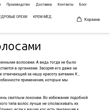
и
Производство
Доставка
Контакты
Блог
ЕДРОВЫЕ ОРЕХИ
КРЕМ-МЁД
Корзина
-62-44
il.ru
олосами
инными волосами. А ведь тогда не было
стается в организме. Засоряя его даже на
е отвечающий за нашу красоту витамин К ,
 особенности применения, которые мы
чень светлым локонам. Во избежание подобной
ого типа волос лучше не ополаскивать их
днако, если у ваших кос есть тенденция к