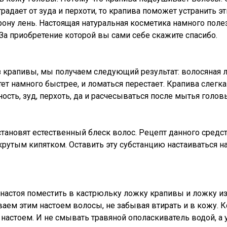
радает от зуда и перхоти, то крапива поможет устранить э
рону лень. Настоящая натуральная косметика намного поле
За приобретение которой вы сами себе скажите спасибо.
 крапивы, мы получаем следующий результат: волосяная лу
тет намного быстрее, и ломаться перестает. Крапива слег
сть, зуд, перхоть, да и расчесываться после мытья головы
становят естественный блеск волос. Рецепт данного средст
утым кипятком. Оставить эту субстанцию настаиваться на 
 настоя поместить в кастрюльку ложку крапивы и ложку из
аем этим настоем волосы, не забывая втирать и в кожу. Кс
 настоем. И не смывать травяной ополаскиватель водой, а 