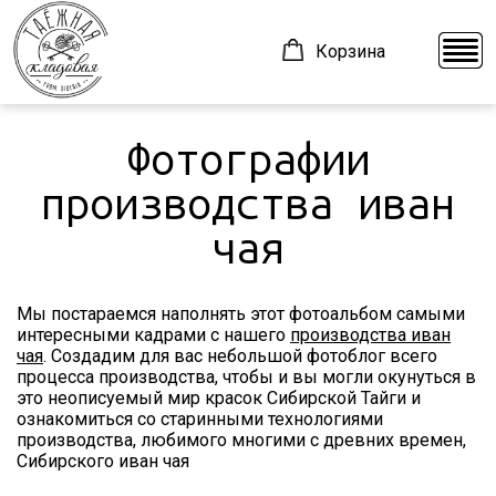
Корзина
Фотографии
О компании
ВАРЕНЬЕ
производства иван
Производство
ИВАН ЧАЙ
чая
Доставка
КЕДРОВЫЕ ОРЕХИ
Контакты
КРЕМ-МЁД
Мы постараемся наполнять этот фотоальбом самыми
Блог
ТАЁЖНЫЕ СЛАДОСТИ
интересными кадрами с нашего
производства иван
чая
. Создадим для вас небольшой фотоблог всего
ШОКОЛАД
процесса производства, чтобы и вы могли окунуться в
это неописуемый мир красок Сибирской Тайги и
ознакомиться со старинными технологиями
производства, любимого многими с древних времен,
+7 (923) 332-62-44
z2969305@mail.ru
Сибирского иван чая
Красноярск